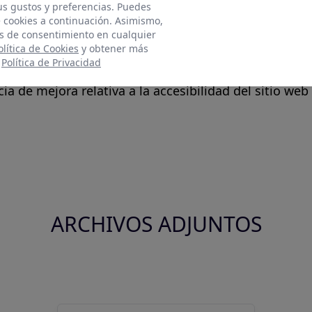
ontacto:
tus gustos y preferencias. Puedes
e cookies a continuación. Asimismo,
s de accesibilidad (artículo 10.2.a) del RD 1112/201
s de consentimiento en cualquier
olítica de Cookies
y obtener más
ento por parte de este sitio web.
:
Política de Privacidad
contenido
a de mejora relativa a la accesibilidad del sitio web
ARCHIVOS ADJUNTOS