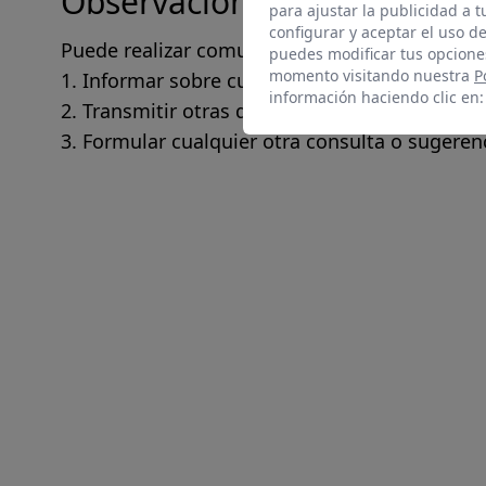
Observaciones y datos de c
para ajustar la publicidad a 
configurar y aceptar el uso d
Puede realizar comunicaciones sobre requisito
puedes modificar tus opcione
momento visitando nuestra
P
Informar sobre cualquier posible incumplimi
información haciendo clic en
Transmitir otras dificultades de acceso al 
Formular cualquier otra consulta o sugerenci