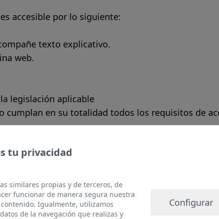
s accesible por lo siguiente:
compañe texto explicativo.
gina web.
a legislación aplicable
o cumplan en su totalidad todos los requisitos de acc
eclaración de accesibilidad:
 tu privacidad
e marzo de 2023.
ión ha sido una autoevaluación llevada a cabo por el
as similares propias y de terceros, de
 de 2023.
hacer funcionar de manera segura nuestra
Configurar
 contenido. Igualmente, utilizamos
datos de la navegación que realizas y