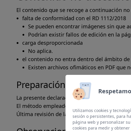
El contenido que se recoge a continuación no e
falta de conformidad con el RD 1112/2018
Se pueden encontrar imágenes sin que a
Podrían existir fallos de edición en la pá
carga desproporcionada
No aplica.
el contenido no entra dentro del ámbito de l
Existen archivos ofimáticos en PDF que n
Preparación de la presente d
Respetamos
La presente declaración fue preparada el 28 d
El método empleado para preparar la declarac
Utilizamos cookies y tecnologí
Última revisión de la declaración: 28 de marzo
sesión o persistentes, para 
página web y personalizar su
cookies para medir y obtener 