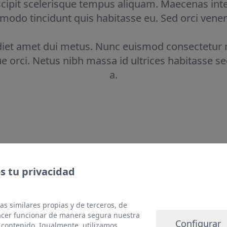
uscipit scelerisque tempus aliquam. Maecenas in
o tincidunt quis habitasse eu. Sed orci venen
diet amet dui metus. Nunc euismod consectetur n
 orci. Netus nibh massa id ultrices habitasse se
a.
 tu privacidad
emos hacer po
as similares propias y de terceros, de
hacer funcionar de manera segura nuestra
Configurar
 contenido. Igualmente, utilizamos