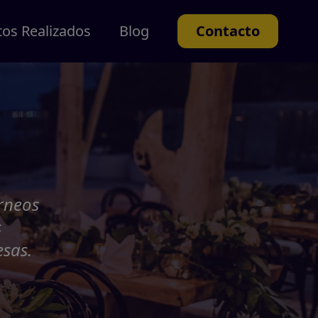
tos Realizados
Blog
Contacto
orneos
s
esas.