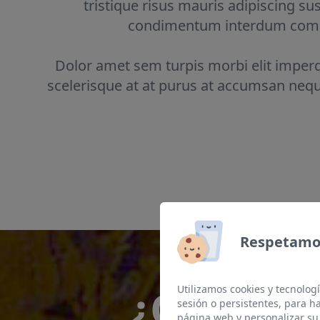
tristique risus mauris adipiscing s
condimentum interdum commod
Dolor amet sem turpis morbi elit imper
scelerisque at at purus at accumsan neque
Respetamos
¿Qué pod
Utilizamos cookies y tecnologí
sesión o persistentes, para 
página web y personalizar su