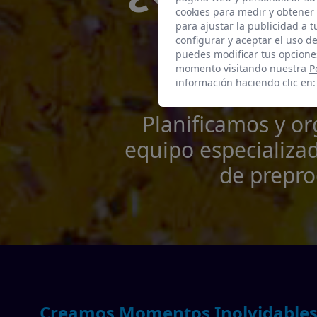
empr
cookies para medir y obtener 
para ajustar la publicidad a 
configurar y aceptar el uso d
puedes modificar tus opcione
momento visitando nuestra
P
información haciendo clic en
Planificamos y o
equipo especializad
de prepro
Creamos Momentos Inolvidable