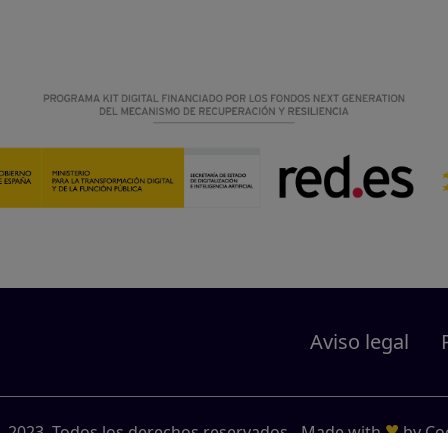
Aviso legal
♥
 2023. Todos los derechos reservados.
-
Made with
by
Co