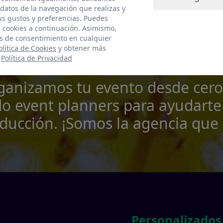
esa organizado
datos de la navegación que realizas y
tus gustos y preferencias. Puedes
e cookies a continuación. Asimismo,
Eventos?
s de consentimiento en cualquier
olítica de Cookies
y obtener más
:
Política de Privacidad
rganizamos tu evento desde cero
o event planners para ayudarte 
ducción. ¡Somos la agencia que 
s
Personalizados