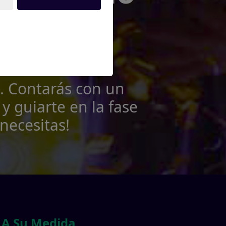
ra de
. Contarás con un
y guiarte en la fase
necesitas!
 A Su Medida