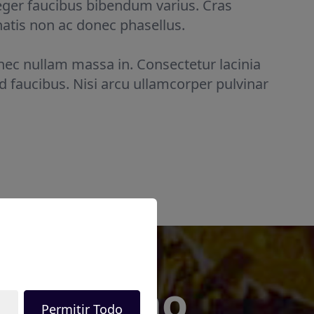
teger faucibus bibendum varius. Cras
atis non ac donec phasellus.
ec nullam massa in. Consectetur lacinia
d faucibus. Nisi arcu ullamcorper pulvinar
r ti como
Permitir Todo